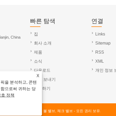
빠른 탐색
연결
집
Links
ianjin, China
회사 소개
Sitemap
제품
RSS
소식
XML
다운로드
개인 정보 
X
문의 보내기
래픽을 분석하고, 콘텐
문의하기
용함으로써 귀하는 당
보호 정책
e Company- 나비 밸브, 게이트 밸브, 볼 밸브, 체크 밸브 - 모든 권리 보유.