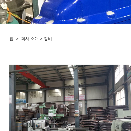
집
>
회사 소개
>
장비